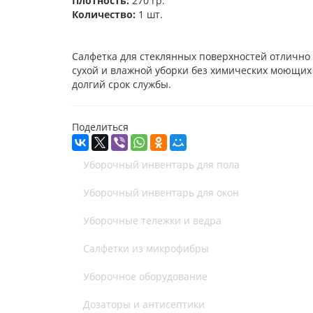
Плотность:
270 гр.
Количество:
1 шт.
Салфетка для стеклянных поверхностей отлично 
сухой и влажной уборки без химических моющих 
долгий срок службы.
Поделиться
Уборочный инвентарь для пола
Уборочный инвентарь для окон
Уборочные тележки и ведра
Салфетки из микрофибры
Уборочное оборудование
Дозаторы и антисептики