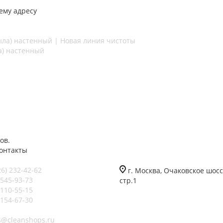
ему адресу
а) настенный
ов.
онтакты
26) 232-42-62
г. Москва, Очаковское шоссе
 545-93-73
стр.1
 110-55-15
 154-67-30
s@cleanshops.ru