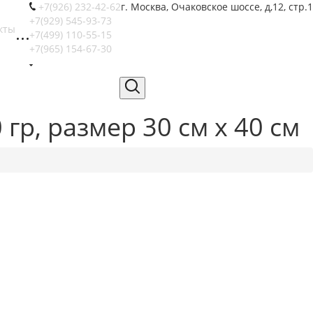
+7(926) 232-42-62
г. Москва, Очаковское шоссе, д,12, стр.1
+7(929) 545-93-73
кты
+7(499) 110-55-15
+7(965) 154-67-30
гр, размер 30 см х 40 см