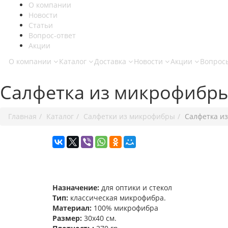
О компании
Новости
Статьи
Вопрос-ответ
Акции
О компании
Каталог
Доставка
Новости
Акции
Вопрос
Салфетка из микрофибры д
Главная
Каталог
Салфетки из микрофибры
Салфетка из
Назначение:
для оптики и стекол
Тип:
классическая микрофибра.
Материал:
100% микрофибра
Размер:
30х40 см.