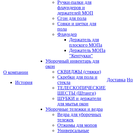
Ручки-палки для
флаундеров и
держателей МОП
Сгон для пола
Совки и щетки для
пола
Флаундер
Держатель для
плоского МОПа
Держатель МОПа
"Кентукки"
Уборочный инвентарь для
окон
СКВИДЖЫ (стяжки)
О компании
Скребки для пола и
Доставка
Но
История
стекла
ТЕЛЕСКОПИЧЕСКИЕ
ШЕСТЫ (Штанги)
ШУБКИ и держатели
для мытья окон
Уборочные тележки и ведра
Ведра для уборочных
тележек
Отжимы для мопов
Универсальные