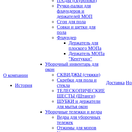
ПАДЫ (скурблоки)
Ручки-палки для
флаундеров и
держателей МОП
Сгон для пола
Совки и щетки для
пола
Флаундер
Держатель для
плоского МОПа
Держатель МОПа
"Кентукки"
Уборочный инвентарь для
окон
СКВИДЖЫ (стяжки)
О компании
Скребки для пола и
Доставка
Но
История
стекла
ТЕЛЕСКОПИЧЕСКИЕ
ШЕСТЫ (Штанги)
ШУБКИ и держатели
для мытья окон
Уборочные тележки и ведра
Ведра для уборочных
тележек
Отжимы для мопов