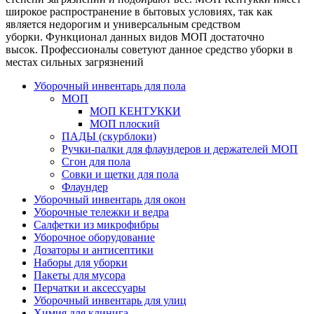
широкое распространение в бытовых условиях, так как
является недорогим и универсальным средством
уборки. Функционал данных видов МОП достаточно
высок. Профессионалы советуют данное средство уборки в
местах сильных загрязнений
Уборочный инвентарь для пола
МОП
МОП КЕНТУККИ
МОП плоский
ПАДЫ (скурблоки)
Ручки-палки для флаундеров и держателей МОП
Сгон для пола
Совки и щетки для пола
Флаундер
Уборочный инвентарь для окон
Уборочные тележки и ведра
Салфетки из микрофибры
Уборочное оборудование
Дозаторы и антисептики
Наборы для уборки
Пакеты для мусора
Перчатки и аксессуары
Уборочный инвентарь для улиц
Химия для клинига