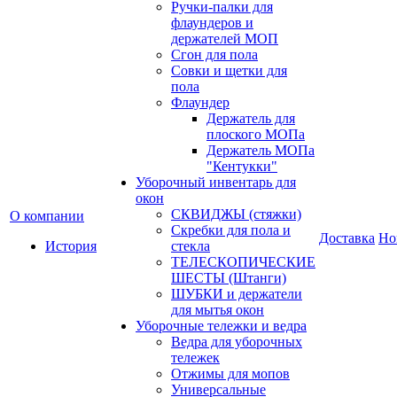
Ручки-палки для
флаундеров и
держателей МОП
Сгон для пола
Совки и щетки для
пола
Флаундер
Держатель для
плоского МОПа
Держатель МОПа
"Кентукки"
Уборочный инвентарь для
окон
СКВИДЖЫ (стяжки)
О компании
Скребки для пола и
Доставка
Но
История
стекла
ТЕЛЕСКОПИЧЕСКИЕ
ШЕСТЫ (Штанги)
ШУБКИ и держатели
для мытья окон
Уборочные тележки и ведра
Ведра для уборочных
тележек
Отжимы для мопов
Универсальные