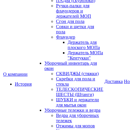
ПАДЫ (скурблоки)
Ручки-палки для
флаундеров и
держателей МОП
Сгон для пола
Совки и щетки для
пола
Флаундер
Держатель для
плоского МОПа
Держатель МОПа
"Кентукки"
Уборочный инвентарь для
окон
СКВИДЖЫ (стяжки)
О компании
Скребки для пола и
Доставка
Но
История
стекла
ТЕЛЕСКОПИЧЕСКИЕ
ШЕСТЫ (Штанги)
ШУБКИ и держатели
для мытья окон
Уборочные тележки и ведра
Ведра для уборочных
тележек
Отжимы для мопов