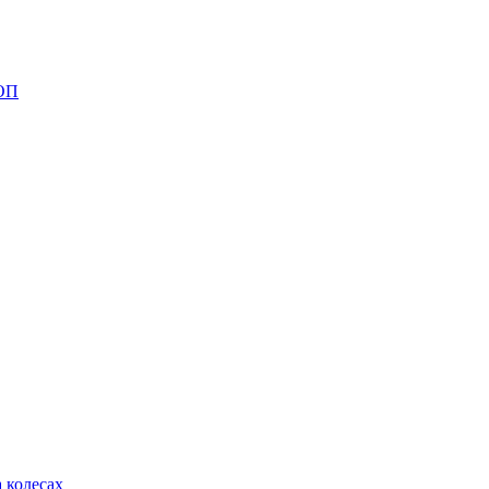
МОП
 колесах