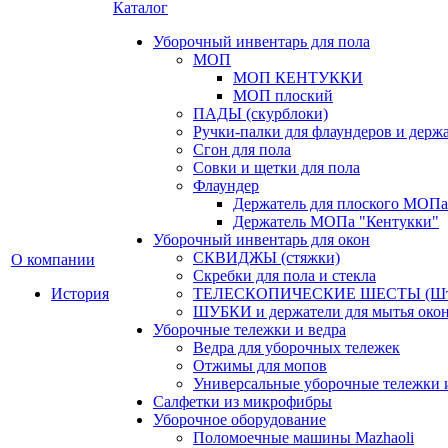
Каталог
Уборочный инвентарь для пола
МОП
МОП КЕНТУККИ
МОП плоский
ПАДЫ (скурблоки)
Ручки-палки для флаундеров и дер
Сгон для пола
Совки и щетки для пола
Флаундер
Держатель для плоского МОПа
Держатель МОПа "Кентукки"
Уборочный инвентарь для окон
СКВИДЖЫ (стяжки)
О компании
Скребки для пола и стекла
История
ТЕЛЕСКОПИЧЕСКИЕ ШЕСТЫ (Шт
ШУБКИ и держатели для мытья око
Уборочные тележки и ведра
Ведра для уборочных тележек
Отжимы для мопов
Универсальные уборочные тележки и
Салфетки из микрофибры
Уборочное оборудование
Поломоечные машины Mazhaoli