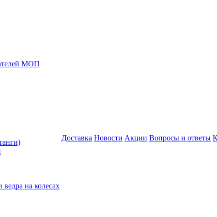
жателей МОП
Доставка
Новости
Акции
Вопросы и ответы
К
анги)
н
 ведра на колесах