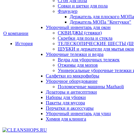
Сгон для пола
Совки и щетки для пола
Флаундер
Держатель для плоского МОПа
Держатель МОПа "Кентукки"
Уборочный инвентарь для окон
СКВИДЖЫ (стяжки)
О компании
Скребки для пола и стекла
История
ТЕЛЕСКОПИЧЕСКИЕ ШЕСТЫ (Шт
ШУБКИ и держатели для мытья око
Уборочные тележки и ведра
Ведра для уборочных тележек
Отжимы для мопов
Универсальные уборочные тележки и
Салфетки из микрофибры
Уборочное оборудование
Поломоечные машины Mazhaoli
Дозаторы и антисептики
Наборы для уборки
Пакеты для мусора
Перчатки и аксессуары
Уборочный инвентарь для улиц
Химия для клинига