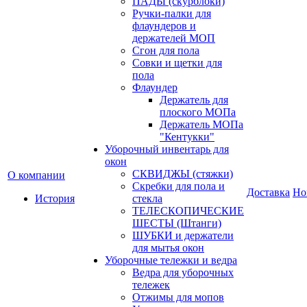
ПАДЫ (скурблоки)
Ручки-палки для
флаундеров и
держателей МОП
Сгон для пола
Совки и щетки для
пола
Флаундер
Держатель для
плоского МОПа
Держатель МОПа
"Кентукки"
Уборочный инвентарь для
окон
СКВИДЖЫ (стяжки)
О компании
Скребки для пола и
Доставка
Но
История
стекла
ТЕЛЕСКОПИЧЕСКИЕ
ШЕСТЫ (Штанги)
ШУБКИ и держатели
для мытья окон
Уборочные тележки и ведра
Ведра для уборочных
тележек
Отжимы для мопов