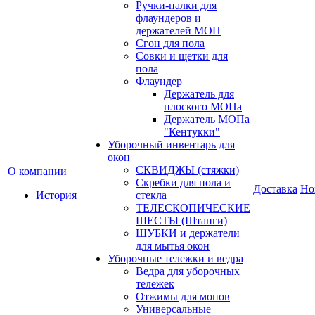
Ручки-палки для
флаундеров и
держателей МОП
Сгон для пола
Совки и щетки для
пола
Флаундер
Держатель для
плоского МОПа
Держатель МОПа
"Кентукки"
Уборочный инвентарь для
окон
СКВИДЖЫ (стяжки)
О компании
Скребки для пола и
Доставка
Но
История
стекла
ТЕЛЕСКОПИЧЕСКИЕ
ШЕСТЫ (Штанги)
ШУБКИ и держатели
для мытья окон
Уборочные тележки и ведра
Ведра для уборочных
тележек
Отжимы для мопов
Универсальные