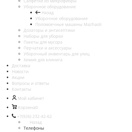
Салфетки из микрофибры
Уборочное оборудование
Назад
Уборочное оборудование
Поломоечные машины Mazhaoli
Дозаторы и антисептики
Наборы для уборки
Пакеты для мусора
Перчатки и аксессуары
Уборочный инвентарь для улиц
Химия для клинига
Доставка
Новости
Акции
Вопросы и ответы
Контакты
Мой кабинет
Корзина
0
+7(926) 232-42-62
Назад
Телефоны