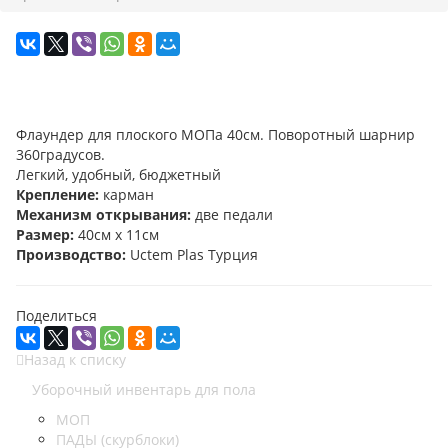
Флаундер для плоского МОПа 40см. Поворотный шарнир
360градусов.
Легкий, удобный, бюджетный
Крепление:
карман
Механизм открывания:
две педали
Размер:
40см х 11см
Производство:
Uctem Plas Турция
Поделиться
Назад к списку
Уборочный инвентарь для пола
МОП
ПАДЫ (скурблоки)