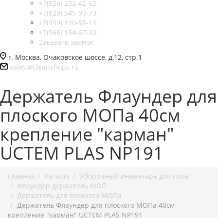
+7(926) 232-42-62
+7(929) 545-93-73
+7(499) 110-55-15
+7(965) 154-67-30
Заказать звонок
г. Москва, Очаковское шоссе, д,12, стр.1
sales@cleanshops.ru
Держатель Флаундер для
плоского МОПа 40см
крепление "карман"
UCTEM PLAS NP191
Главная
Каталог
Уборочный инвентарь для пола
Флаундер держатель МОП
Держатель для плоского МОПа
Держатель Флаундер для плоского МОПа 40см
крепление "карман" UCTEM PLAS NP191