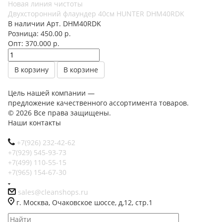
Двухсторонний флаундер 40см HUNTER DHM40RDK
В наличии
Арт.
DHM40RDK
Розница: 450.00 р.
Опт: 370.000
р.
В корзину
В корзине
Цель нашей компании —
предложение качественного ассортимента товаров.
© 2026 Все права защищены.
Наши контакты
+7(926) 232-42-62
+7(929) 545-93-73
+7(499) 110-55-15
+7(965) 154-67-30
sales@cleanshops.ru
г. Москва, Очаковское шоссе, д,12, стр.1