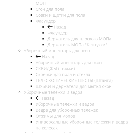
МОП
Сгон для пола
Совки и щетки для пола
Флаундер
Назад
Флаундер
Держатель для плоского МОПа
Держатель МОПа "Кентукки"
Уборочный инвентарь для окон
Назад
Уборочный инвентарь для окон
СКВИДЖЫ (стяжки)
Скребки для пола и стекла
ТЕЛЕСКОПИЧЕСКИЕ ШЕСТЫ (Штанги)
ШУБКИ и держатели для мытья окон
Уборочные тележки и ведра
Назад
Уборочные тележки и ведра
Ведра для уборочных тележек
Отжимы для мопов
Универсальные уборочные тележки и ведра
на колесах