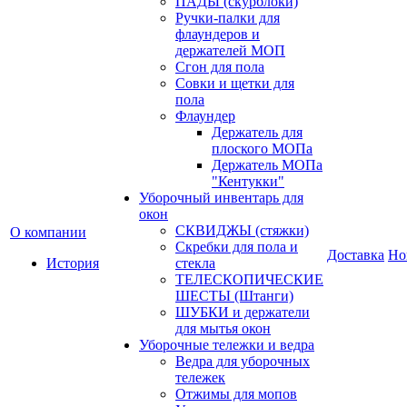
ПАДЫ (скурблоки)
Ручки-палки для
флаундеров и
держателей МОП
Сгон для пола
Совки и щетки для
пола
Флаундер
Держатель для
плоского МОПа
Держатель МОПа
"Кентукки"
Уборочный инвентарь для
окон
СКВИДЖЫ (стяжки)
О компании
Скребки для пола и
Доставка
Но
История
стекла
ТЕЛЕСКОПИЧЕСКИЕ
ШЕСТЫ (Штанги)
ШУБКИ и держатели
для мытья окон
Уборочные тележки и ведра
Ведра для уборочных
тележек
Отжимы для мопов