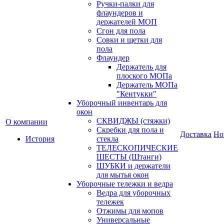
Ручки-палки для
флаундеров и
держателей МОП
Сгон для пола
Совки и щетки для
пола
Флаундер
Держатель для
плоского МОПа
Держатель МОПа
"Кентукки"
Уборочный инвентарь для
окон
СКВИДЖЫ (стяжки)
О компании
Скребки для пола и
Доставка
Но
История
стекла
ТЕЛЕСКОПИЧЕСКИЕ
ШЕСТЫ (Штанги)
ШУБКИ и держатели
для мытья окон
Уборочные тележки и ведра
Ведра для уборочных
тележек
Отжимы для мопов
Универсальные